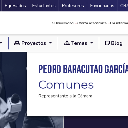
Secundario
Gu
Egresados
Estudiantes
Profesores
Funcionarios
CR
Navegación prin
La Universidad
Oferta académica
UR interna
Proyectos
Temas
Blog
Pedro Baracutao Garcí
Comunes
Representante a la Cámara