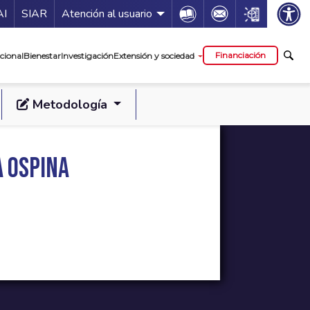
ía de servicios
Icon
Icon
Icon
AI
SIAR
Atención al usuario
cipal
Financiación
cional
Bienestar
Investigación
Extensión y sociedad
Metodología
a Ospina