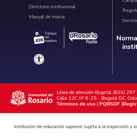
Campus
Directorio institucional
Regist
Manual de marca
Servici
Trabaja
Norm
Normat
con
nosotros.
inst
Línea de atención Bogotá: (601) 29
Calle 12C Nº 6-25 - Bogotá D.C. Col
Términos de uso
|
PQRSDF (Registr
Institución de educación superior sujeta a la inspección y