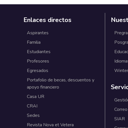
Enlaces directos
Nuest
Aspirantes
Pregr
Familia
Posgr
Estudiantes
Educac
Profesores
Idioma
Egresados
Winter
Portafolio de becas, descuentos y
Servi
apoyo financiero
Casa UR
Gestió
CRAI
Correo
Sedes
SIAR
Revista Nova et Vetera