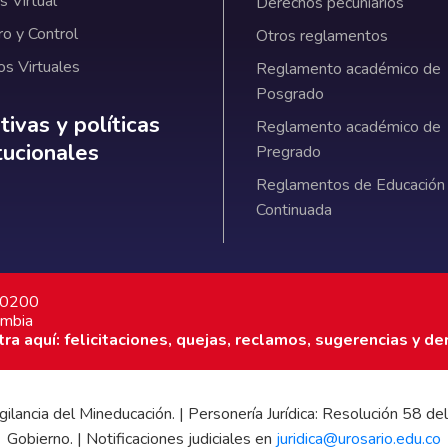
 Virtual
Derechos pecuniarios
ro y Control
Otros reglamentos
os Virtuales
Reglamento académico de
Posgrado
ativas y políticas institucionales
ivas y políticas
Reglamento académico de
itucionales
Pregrado
Reglamentos de Educación
Continuada
7 0200
ombia
a aquí: felicitaciones, quejas, reclamos, sugerencias y de
 vigilancia del Mineducación. | Personería Jurídica: Resolución 58
Gobierno. | Notificaciones judiciales en
juridica@urosario.edu.co