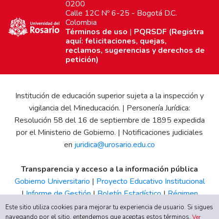
0200
Calle 12C Nº 6-25 - Bogotá D.C.
Colombia
Términos de uso
|
PQRSDF (Registra
aquí: felicitaciones, quejas,
reclamos, sugerencias y derechos de
petición)
Institución de educación superior sujeta a la inspección y
vigilancia del Mineducación. | Personería Jurídica:
Resolución 58 del 16 de septiembre de 1895 expedida
por el Ministerio de Gobierno. | Notificaciones judiciales
en
juridica@urosario.edu.co
Transparencia y acceso a la información pública
Gobierno Universitario
|
Proyecto Educativo Institucional
|
Informe de Gestión
|
Boletín Estadístico
|
Régimen
Tributario
|
Estados Financieros
|
Código de Ética
|
Canal
Este sitio utiliza cookies para mejorar tu experiencia de usuario. Si sigues
navegando por el sitio, entendemos que aceptas estos términos.
de Integridad UR
Ver