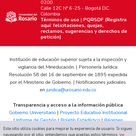
0200
Calle 12C Nº 6-25 - Bogotá D.C.
Colombia
Términos de uso
|
PQRSDF (Registra
aquí: felicitaciones, quejas,
reclamos, sugerencias y derechos de
petición)
Institución de educación superior sujeta a la inspección y
vigilancia del Mineducación. | Personería Jurídica:
Resolución 58 del 16 de septiembre de 1895 expedida
por el Ministerio de Gobierno. | Notificaciones judiciales
en
juridica@urosario.edu.co
Transparencia y acceso a la información pública
Gobierno Universitario
|
Proyecto Educativo Institucional
|
Informe de Gestión
|
Boletín Estadístico
|
Régimen
Tributario
|
Estados Financieros
|
Código de Ética
|
Canal
Este sitio utiliza cookies para mejorar tu experiencia de usuario. Si sigues
navegando por el sitio, entendemos que aceptas estos términos.
de Integridad UR
Ver