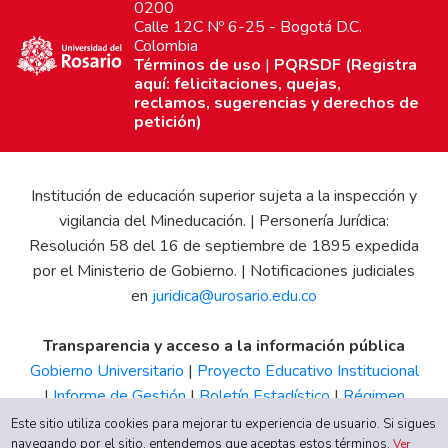
0200
Calle 12C Nº 6-25 - Bogotá D.C.
Colombia
Términos de uso
|
PQRSDF (Registra
aquí: felicitaciones, quejas,
reclamos, sugerencias y derechos de
petición)
Institución de educación superior sujeta a la inspección y
vigilancia del Mineducación. | Personería Jurídica:
Resolución 58 del 16 de septiembre de 1895 expedida
por el Ministerio de Gobierno. | Notificaciones judiciales
en
juridica@urosario.edu.co
Transparencia y acceso a la información pública
Gobierno Universitario
|
Proyecto Educativo Institucional
|
Informe de Gestión
|
Boletín Estadístico
|
Régimen
Tributario
|
Estados Financieros
|
Código de Ética
|
Canal
Este sitio utiliza cookies para mejorar tu experiencia de usuario. Si sigues
navegando por el sitio, entendemos que aceptas estos términos.
de Integridad UR
Ver