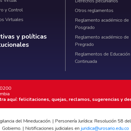
 Virtual
Derechos pecuniarios
ro y Control
Otros reglamentos
os Virtuales
Reglamento académico de
Posgrado
ativas y políticas institucionales
ivas y políticas
Reglamento académico de
itucionales
Pregrado
Reglamentos de Educación
Continuada
7 0200
ombia
a aquí: felicitaciones, quejas, reclamos, sugerencias y de
 vigilancia del Mineducación. | Personería Jurídica: Resolución 58
Gobierno. | Notificaciones judiciales en
juridica@urosario.edu.co