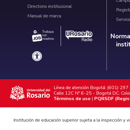
Campus
Directorio institucional
Regist
Manual de marca
Servici
Trabaja
Norm
Normat
con
nosotros.
inst
Línea de atención Bogotá: (601) 29
Calle 12C Nº 6-25 - Bogotá D.C. Col
Términos de uso
|
PQRSDF (Registr
Institución de educación superior sujeta a la inspección y