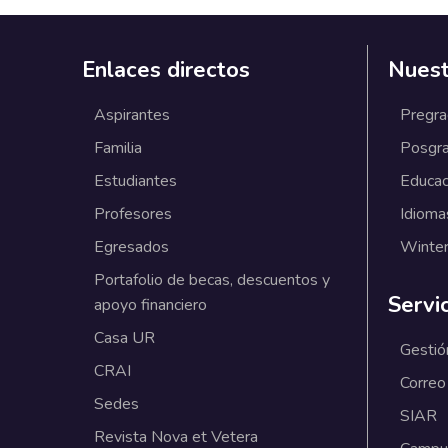
Enlaces directos
Nuest
Aspirantes
Pregr
Familia
Posgr
Estudiantes
Educac
Profesores
Idioma
Egresados
Winter
Portafolio de becas, descuentos y
Servi
apoyo financiero
Casa UR
Gestió
CRAI
Correo
Sedes
SIAR
Revista Nova et Vetera