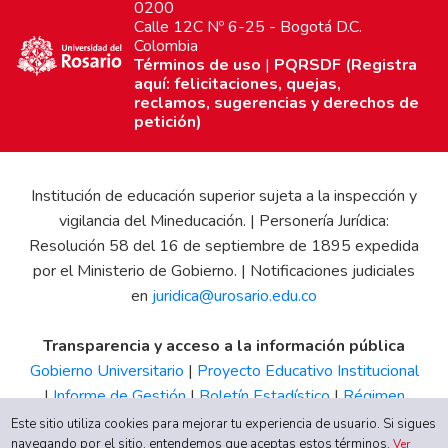
0200
Calle 12C Nº 6-25 - Bogotá D.C.
Colombia
Términos de uso
|
PQRSDF (Registra
aquí: felicitaciones, quejas,
reclamos, sugerencias y derechos de
petición)
Institución de educación superior sujeta a la inspección y
vigilancia del Mineducación. | Personería Jurídica:
Resolución 58 del 16 de septiembre de 1895 expedida
por el Ministerio de Gobierno. | Notificaciones judiciales
en
juridica@urosario.edu.co
Transparencia y acceso a la información pública
Gobierno Universitario
|
Proyecto Educativo Institucional
|
Informe de Gestión
|
Boletín Estadístico
|
Régimen
Tributario
|
Estados Financieros
|
Código de Ética
|
Canal
Este sitio utiliza cookies para mejorar tu experiencia de usuario. Si sigues
navegando por el sitio, entendemos que aceptas estos términos.
de Integridad UR
Ver