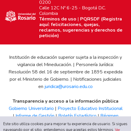
0200
Calle 12C Nº 6-25 - Bogotá D.C.
Colombia
Términos de uso
|
PQRSDF (Registra
aquí: felicitaciones, quejas,
reclamos, sugerencias y derechos de
petición)
Institución de educación superior sujeta a la inspección y
vigilancia del Mineducación. | Personería Jurídica:
Resolución 58 del 16 de septiembre de 1895 expedida
por el Ministerio de Gobierno. | Notificaciones judiciales
en
juridica@urosario.edu.co
Transparencia y acceso a la información pública
Gobierno Universitario
|
Proyecto Educativo Institucional
|
Informe de Gestión
|
Boletín Estadístico
|
Régimen
Tributario
|
Estados Financieros
|
Código de Ética
|
Canal
Este sitio utiliza cookies para mejorar tu experiencia de usuario. Si sigues
navegando por el sitio, entendemos que aceptas estos términos.
de Integridad UR
Ver