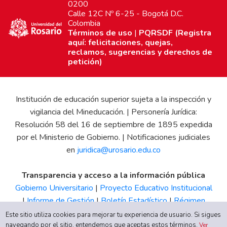
0200
Calle 12C Nº 6-25 - Bogotá D.C.
Colombia
Términos de uso
|
PQRSDF (Registra
aquí: felicitaciones, quejas,
reclamos, sugerencias y derechos de
petición)
Institución de educación superior sujeta a la inspección y
vigilancia del Mineducación. | Personería Jurídica:
Resolución 58 del 16 de septiembre de 1895 expedida
por el Ministerio de Gobierno. | Notificaciones judiciales
en
juridica@urosario.edu.co
Transparencia y acceso a la información pública
Gobierno Universitario
|
Proyecto Educativo Institucional
|
Informe de Gestión
|
Boletín Estadístico
|
Régimen
Tributario
|
Estados Financieros
|
Código de Ética
|
Canal
Este sitio utiliza cookies para mejorar tu experiencia de usuario. Si sigues
navegando por el sitio, entendemos que aceptas estos términos.
de Integridad UR
Ver