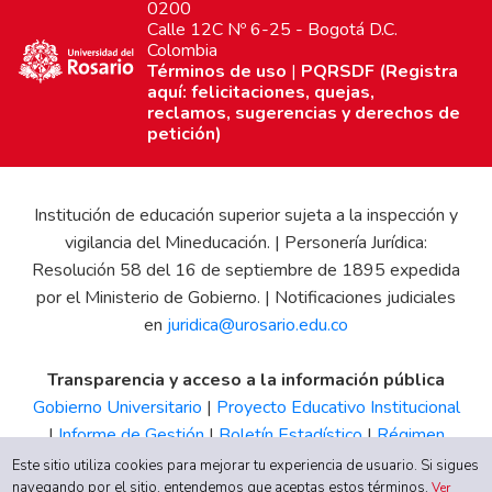
0200
Calle 12C Nº 6-25 - Bogotá D.C.
Colombia
Términos de uso
|
PQRSDF (Registra
aquí: felicitaciones, quejas,
reclamos, sugerencias y derechos de
petición)
Institución de educación superior sujeta a la inspección y
vigilancia del Mineducación. | Personería Jurídica:
Resolución 58 del 16 de septiembre de 1895 expedida
por el Ministerio de Gobierno. | Notificaciones judiciales
en
juridica@urosario.edu.co
Transparencia y acceso a la información pública
Gobierno Universitario
|
Proyecto Educativo Institucional
|
Informe de Gestión
|
Boletín Estadístico
|
Régimen
Tributario
|
Estados Financieros
|
Código de Ética
|
Canal
Este sitio utiliza cookies para mejorar tu experiencia de usuario. Si sigues
navegando por el sitio, entendemos que aceptas estos términos.
de Integridad UR
Ver