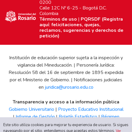
0200
Calle 12C Nº 6-25 - Bogotá D.C.
Colombia
Términos de uso
|
PQRSDF (Registra
aquí: felicitaciones, quejas,
reclamos, sugerencias y derechos de
petición)
Institución de educación superior sujeta a la inspección y
vigilancia del Mineducación. | Personería Jurídica:
Resolución 58 del 16 de septiembre de 1895 expedida
por el Ministerio de Gobierno. | Notificaciones judiciales
en
juridica@urosario.edu.co
Transparencia y acceso a la información pública
Gobierno Universitario
|
Proyecto Educativo Institucional
|
Informe de Gestión
|
Boletín Estadístico
|
Régimen
Tributario
|
Estados Financieros
|
Código de Ética
|
Canal
Este sitio utiliza cookies para mejorar tu experiencia de usuario. Si sigues
navegando por el sitio, entendemos que aceptas estos términos.
de Integridad UR
Ver