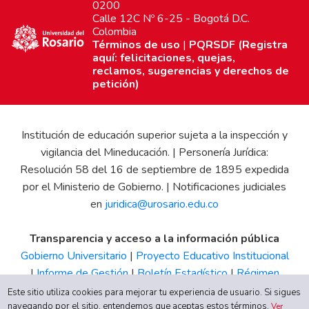
0200
Calle 12C Nº 6-25 - Bogotá D.C.
Colombia
Términos de uso
|
PQRSDF (Registra
aquí: felicitaciones, quejas,
reclamos, sugerencias y derechos de
petición)
Institución de educación superior sujeta a la inspección y
vigilancia del Mineducación. | Personería Jurídica:
Resolución 58 del 16 de septiembre de 1895 expedida
por el Ministerio de Gobierno. | Notificaciones judiciales
en
juridica@urosario.edu.co
Transparencia y acceso a la información pública
Gobierno Universitario
|
Proyecto Educativo Institucional
|
Informe de Gestión
|
Boletín Estadístico
|
Régimen
Tributario
|
Estados Financieros
|
Código de Ética
|
Canal
Este sitio utiliza cookies para mejorar tu experiencia de usuario. Si sigues
navegando por el sitio, entendemos que aceptas estos términos.
de Integridad UR
Ver