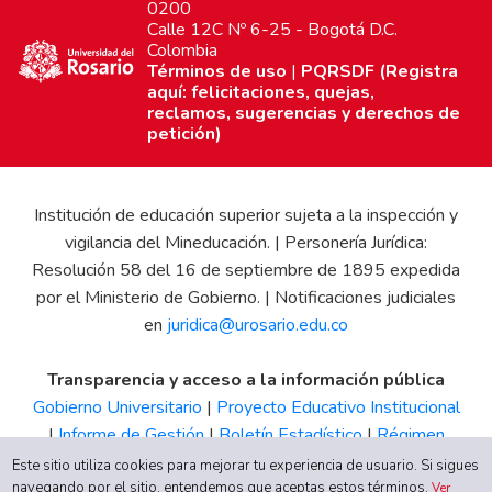
0200
Calle 12C Nº 6-25 - Bogotá D.C.
Colombia
Términos de uso
|
PQRSDF (Registra
aquí: felicitaciones, quejas,
reclamos, sugerencias y derechos de
petición)
Institución de educación superior sujeta a la inspección y
vigilancia del Mineducación. | Personería Jurídica:
Resolución 58 del 16 de septiembre de 1895 expedida
por el Ministerio de Gobierno. | Notificaciones judiciales
en
juridica@urosario.edu.co
Transparencia y acceso a la información pública
Gobierno Universitario
|
Proyecto Educativo Institucional
|
Informe de Gestión
|
Boletín Estadístico
|
Régimen
Tributario
|
Estados Financieros
|
Código de Ética
|
Canal
Este sitio utiliza cookies para mejorar tu experiencia de usuario. Si sigues
navegando por el sitio, entendemos que aceptas estos términos.
de Integridad UR
Ver