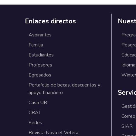
Enlaces directos
Nuest
Aspirantes
Pregr
Familia
Posgr
Estudiantes
Educac
Profesores
Idioma
Egresados
Winter
Portafolio de becas, descuentos y
Servi
apoyo financiero
Casa UR
Gestió
CRAI
Correo
Sedes
SIAR
Revista Nova et Vetera