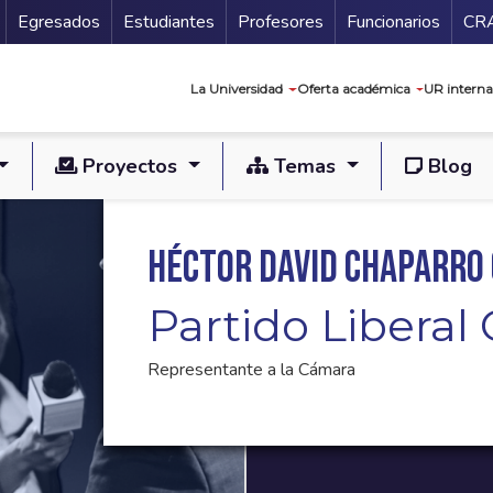
Secundario
Gu
Egresados
Estudiantes
Profesores
Funcionarios
CR
Navegación prin
La Universidad
Oferta académica
UR interna
Proyectos
Temas
Blog
Héctor David Chaparro
Partido Libera
Representante a la Cámara