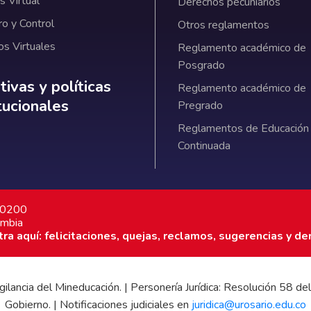
 Virtual
Derechos pecuniarios
ro y Control
Otros reglamentos
os Virtuales
Reglamento académico de
Posgrado
ativas y políticas institucionales
ivas y políticas
Reglamento académico de
itucionales
Pregrado
Reglamentos de Educación
Continuada
7 0200
ombia
a aquí: felicitaciones, quejas, reclamos, sugerencias y de
 vigilancia del Mineducación. | Personería Jurídica: Resolución 58
Gobierno. | Notificaciones judiciales en
juridica@urosario.edu.co