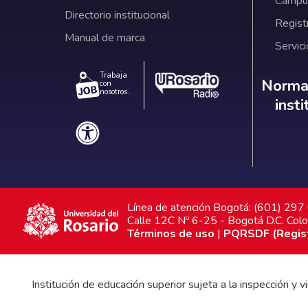
Campus
Directorio institucional
Regist
Manual de marca
Servici
Trabaja
Norm
Normat
con
nosotros.
inst
Línea de atención Bogotá: (601) 29
Calle 12C Nº 6-25 - Bogotá D.C. Col
Términos de uso
|
PQRSDF (Registr
Institución de educación superior sujeta a la inspección y