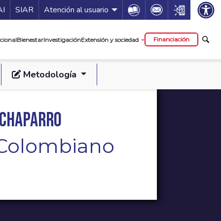
ía de servicios
Icon
Icon
Icon
AI
SIAR
Atención al usuario
cipal
Financiación
cional
Bienestar
Investigación
Extensión y sociedad
Metodología
 Chaparro
l Colombiano