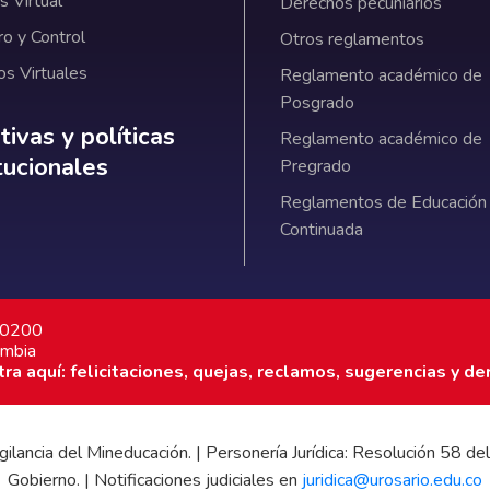
 Virtual
Derechos pecuniarios
ro y Control
Otros reglamentos
os Virtuales
Reglamento académico de
Posgrado
ativas y políticas institucionales
ivas y políticas
Reglamento académico de
itucionales
Pregrado
Reglamentos de Educación
Continuada
7 0200
ombia
a aquí: felicitaciones, quejas, reclamos, sugerencias y de
 vigilancia del Mineducación. | Personería Jurídica: Resolución 58
Gobierno. | Notificaciones judiciales en
juridica@urosario.edu.co