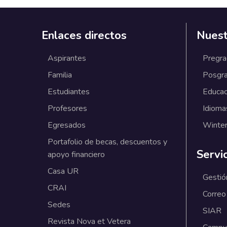
Enlaces directos
Nuest
Aspirantes
Pregr
Familia
Posgr
Estudiantes
Educac
Profesores
Idioma
Egresados
Winter
Portafolio de becas, descuentos y
Servi
apoyo financiero
Casa UR
Gestió
CRAI
Correo
Sedes
SIAR
Revista Nova et Vetera