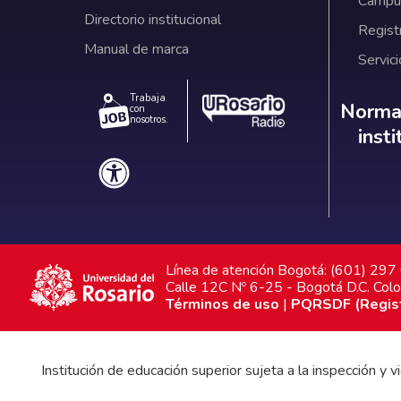
Campus
Directorio institucional
Regist
Manual de marca
Servici
Trabaja
Norm
Normat
con
nosotros.
inst
Línea de atención Bogotá: (601) 29
Calle 12C Nº 6-25 - Bogotá D.C. Col
Términos de uso
|
PQRSDF (Registr
Institución de educación superior sujeta a la inspección y