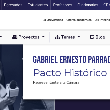
Secundario
Gu
Egresados
Estudiantes
Profesores
Funcionarios
CR
Navegación prin
La Universidad
Oferta académica
UR interna
Proyectos
Temas
Blog
Gabriel Ernesto Parra
Pacto Histórico
Representante a la Cámara