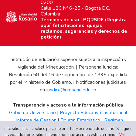
0200
Calle 12C Nº 6-25 - Bogotá D.C.
Colombia
Términos de uso
|
PQRSDF (Registra
aquí: felicitaciones, quejas,
reclamos, sugerencias y derechos de
petición)
Institución de educación superior sujeta a la inspección y
vigilancia del Mineducación. | Personería Jurídica:
Resolución 58 del 16 de septiembre de 1895 expedida
por el Ministerio de Gobierno. | Notificaciones judiciales
en
juridica@urosario.edu.co
Transparencia y acceso a la información pública
Gobierno Universitario
|
Proyecto Educativo Institucional
|
Informe de Gestión
|
Boletín Estadístico
|
Régimen
Tributario
|
Estados Financieros
|
Código de Ética
|
Canal
Este sitio utiliza cookies para mejorar tu experiencia de usuario. Si sigues
navegando por el sitio, entendemos que aceptas estos términos.
de Integridad UR
Ver