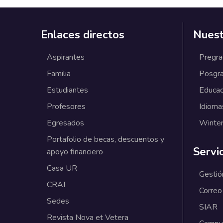
Enlaces directos
Nuest
Aspirantes
Pregr
Familia
Posgr
Estudiantes
Educac
Profesores
Idioma
Egresados
Winter
Portafolio de becas, descuentos y
Servi
apoyo financiero
Casa UR
Gestió
CRAI
Correo
Sedes
SIAR
Revista Nova et Vetera