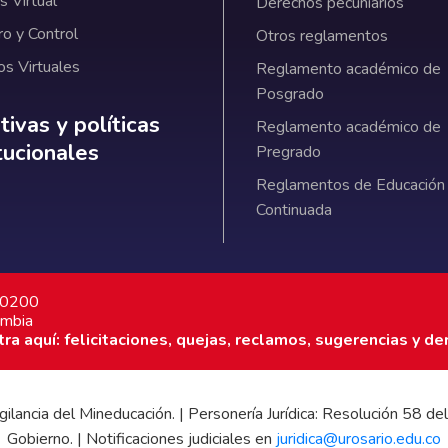
 Virtual
Derechos pecuniarios
ro y Control
Otros reglamentos
os Virtuales
Reglamento académico de
Posgrado
ativas y políticas institucionales
ivas y políticas
Reglamento académico de
itucionales
Pregrado
Reglamentos de Educación
Continuada
7 0200
ombia
a aquí: felicitaciones, quejas, reclamos, sugerencias y de
 vigilancia del Mineducación. | Personería Jurídica: Resolución 58
Gobierno. | Notificaciones judiciales en
juridica@urosario.edu.co