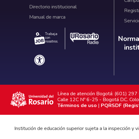
Campus
Directorio institucional
Regist
Manual de marca
Servici
Trabaja
Norm
Normat
con
nosotros.
inst
Línea de atención Bogotá: (601) 29
Calle 12C Nº 6-25 - Bogotá D.C. Col
Términos de uso
|
PQRSDF (Registr
Institución de educación superior sujeta a la inspección y