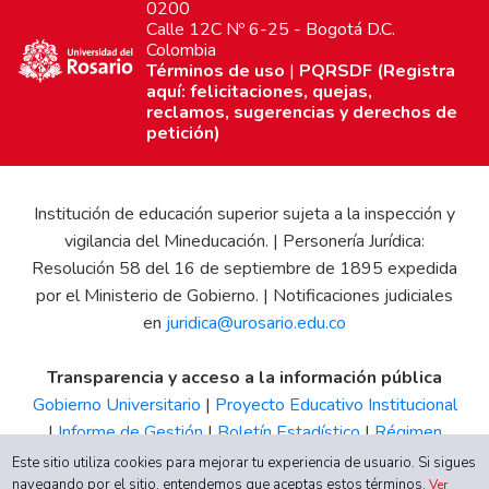
0200
Calle 12C Nº 6-25 - Bogotá D.C.
Colombia
Términos de uso
|
PQRSDF (Registra
aquí: felicitaciones, quejas,
reclamos, sugerencias y derechos de
petición)
Institución de educación superior sujeta a la inspección y
vigilancia del Mineducación. | Personería Jurídica:
Resolución 58 del 16 de septiembre de 1895 expedida
por el Ministerio de Gobierno. | Notificaciones judiciales
en
juridica@urosario.edu.co
Transparencia y acceso a la información pública
Gobierno Universitario
|
Proyecto Educativo Institucional
|
Informe de Gestión
|
Boletín Estadístico
|
Régimen
Tributario
|
Estados Financieros
|
Código de Ética
|
Canal
Este sitio utiliza cookies para mejorar tu experiencia de usuario. Si sigues
navegando por el sitio, entendemos que aceptas estos términos.
de Integridad UR
Ver