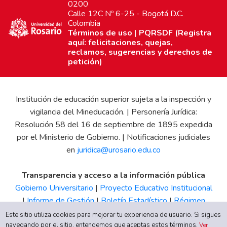
0200
Calle 12C Nº 6-25 - Bogotá D.C.
Colombia
Términos de uso
|
PQRSDF (Registra
aquí: felicitaciones, quejas,
reclamos, sugerencias y derechos de
petición)
Institución de educación superior sujeta a la inspección y
vigilancia del Mineducación. | Personería Jurídica:
Resolución 58 del 16 de septiembre de 1895 expedida
por el Ministerio de Gobierno. | Notificaciones judiciales
en
juridica@urosario.edu.co
Transparencia y acceso a la información pública
Gobierno Universitario
|
Proyecto Educativo Institucional
|
Informe de Gestión
|
Boletín Estadístico
|
Régimen
Tributario
|
Estados Financieros
|
Código de Ética
|
Canal
Este sitio utiliza cookies para mejorar tu experiencia de usuario. Si sigues
navegando por el sitio, entendemos que aceptas estos términos.
de Integridad UR
Ver