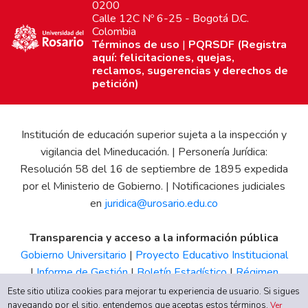
0200
Calle 12C Nº 6-25 - Bogotá D.C.
Colombia
Términos de uso
|
PQRSDF (Registra
aquí: felicitaciones, quejas,
reclamos, sugerencias y derechos de
petición)
Institución de educación superior sujeta a la inspección y
vigilancia del Mineducación. | Personería Jurídica:
Resolución 58 del 16 de septiembre de 1895 expedida
por el Ministerio de Gobierno. | Notificaciones judiciales
en
juridica@urosario.edu.co
Transparencia y acceso a la información pública
Gobierno Universitario
|
Proyecto Educativo Institucional
|
Informe de Gestión
|
Boletín Estadístico
|
Régimen
Tributario
|
Estados Financieros
|
Código de Ética
|
Canal
Este sitio utiliza cookies para mejorar tu experiencia de usuario. Si sigues
navegando por el sitio, entendemos que aceptas estos términos.
de Integridad UR
Ver