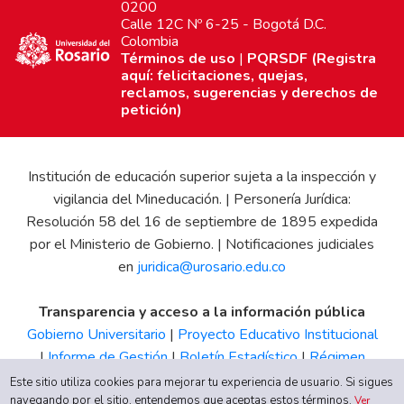
0200
Calle 12C Nº 6-25 - Bogotá D.C.
Colombia
Términos de uso
|
PQRSDF (Registra
aquí: felicitaciones, quejas,
reclamos, sugerencias y derechos de
petición)
Institución de educación superior sujeta a la inspección y
vigilancia del Mineducación. | Personería Jurídica:
Resolución 58 del 16 de septiembre de 1895 expedida
por el Ministerio de Gobierno. | Notificaciones judiciales
en
juridica@urosario.edu.co
Transparencia y acceso a la información pública
Gobierno Universitario
|
Proyecto Educativo Institucional
|
Informe de Gestión
|
Boletín Estadístico
|
Régimen
Tributario
|
Estados Financieros
|
Código de Ética
|
Canal
Este sitio utiliza cookies para mejorar tu experiencia de usuario. Si sigues
navegando por el sitio, entendemos que aceptas estos términos.
de Integridad UR
Ver