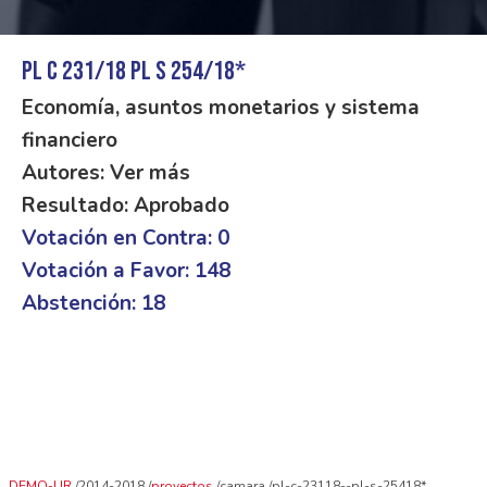
PL C 231/18 PL S 254/18*
Economía, asuntos monetarios y sistema
financiero
Autores: Ver más
Resultado: Aprobado
Votación en Contra: 0
Votación a Favor: 148
Abstención: 18
DEMO-UR
2014-2018
proyectos
camara
pl-c-23118--pl-s-25418*