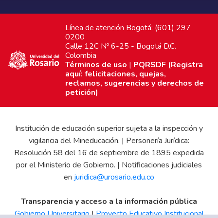
Línea de atención Bogotá: (601) 297
0200
Calle 12C Nº 6-25 - Bogotá D.C.
Colombia
Términos de uso
|
PQRSDF (Registra
aquí: felicitaciones, quejas,
reclamos, sugerencias y derechos de
petición)
Institución de educación superior sujeta a la inspección y
vigilancia del Mineducación. | Personería Jurídica:
Resolución 58 del 16 de septiembre de 1895 expedida
por el Ministerio de Gobierno. | Notificaciones judiciales
en
juridica@urosario.edu.co
Transparencia y acceso a la información pública
Gobierno Universitario
|
Proyecto Educativo Institucional