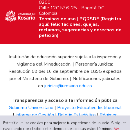
0200
Calle 12C Nº 6-25 - Bogotá D.C.
Colombia
Términos de uso
|
PQRSDF (Registra
aquí: felicitaciones, quejas,
reclamos, sugerencias y derechos de
petición)
Institución de educación superior sujeta a la inspección y
vigilancia del Mineducación. | Personería Jurídica:
Resolución 58 del 16 de septiembre de 1895 expedida
por el Ministerio de Gobierno. | Notificaciones judiciales
en
juridica@urosario.edu.co
Transparencia y acceso a la información pública
Gobierno Universitario
|
Proyecto Educativo Institucional
|
Informe de Gestión
|
Boletín Estadístico
|
Régimen
Tributario
|
Estados Financieros
|
Código de Ética
|
Canal
Este sitio utiliza cookies para mejorar tu experiencia de usuario. Si sigues
navegando por el sitio, entendemos que aceptas estos términos.
de Integridad UR
Ver