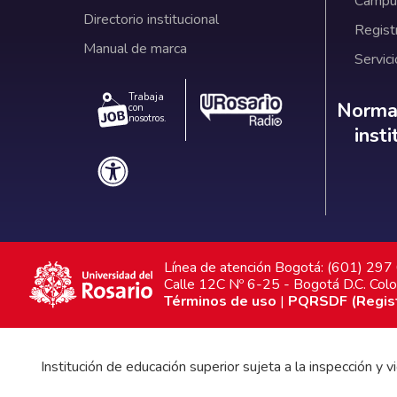
Campus
Directorio institucional
Regist
Manual de marca
Servici
Trabaja
Norm
Normat
con
nosotros.
inst
Línea de atención Bogotá: (601) 29
Calle 12C Nº 6-25 - Bogotá D.C. Col
Términos de uso
|
PQRSDF (Registr
Institución de educación superior sujeta a la inspección y