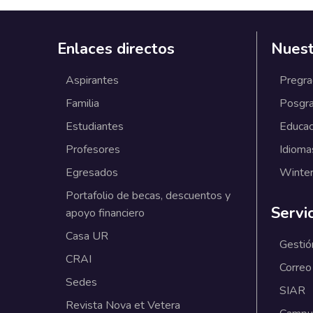
Enlaces directos
Nuest
Aspirantes
Pregr
Familia
Posgr
Estudiantes
Educac
Profesores
Idioma
Egresados
Winter
Portafolio de becas, descuentos y
Servi
apoyo financiero
Casa UR
Gestió
CRAI
Correo
Sedes
SIAR
Revista Nova et Vetera