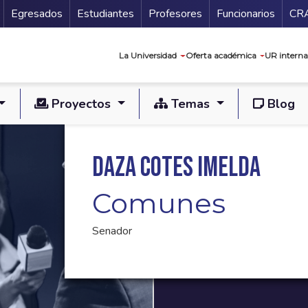
Secundario
Gu
Egresados
Estudiantes
Profesores
Funcionarios
CR
Navegación prin
La Universidad
Oferta académica
UR interna
Proyectos
Temas
Blog
Daza Cotes Imelda
Comunes
Senador