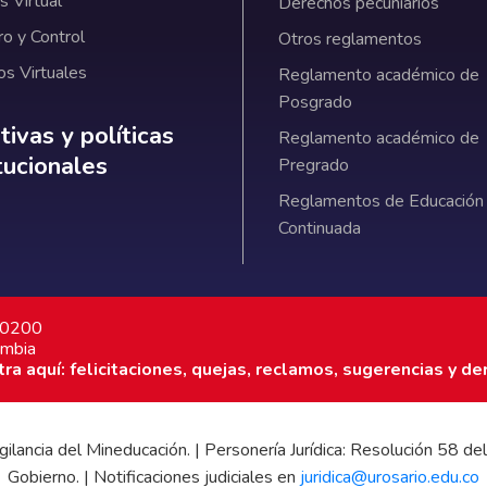
 Virtual
Derechos pecuniarios
ro y Control
Otros reglamentos
os Virtuales
Reglamento académico de
Posgrado
ativas y políticas institucionales
ivas y políticas
Reglamento académico de
itucionales
Pregrado
Reglamentos de Educación
Continuada
7 0200
ombia
a aquí: felicitaciones, quejas, reclamos, sugerencias y de
 vigilancia del Mineducación. | Personería Jurídica: Resolución 58
Gobierno. | Notificaciones judiciales en
juridica@urosario.edu.co