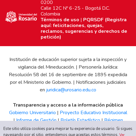
0200
Calle 12C Nº 6-25 - Bogotá D.C.
Colombia
Términos de uso
|
PQRSDF (Registra
aquí: felicitaciones, quejas,
reclamos, sugerencias y derechos de
petición)
Institución de educación superior sujeta a la inspección y
vigilancia del Mineducación. | Personería Jurídica:
Resolución 58 del 16 de septiembre de 1895 expedida
por el Ministerio de Gobierno. | Notificaciones judiciales
en
juridica@urosario.edu.co
Transparencia y acceso a la información pública
Gobierno Universitario
|
Proyecto Educativo Institucional
|
Informe de Gestión
|
Boletín Estadístico
|
Régimen
Tributario
|
Estados Financieros
|
Código de Ética
|
Canal
Este sitio utiliza cookies para mejorar tu experiencia de usuario. Si sigues
navegando por el sitio, entendemos que aceptas estos términos.
de Integridad UR
Ver