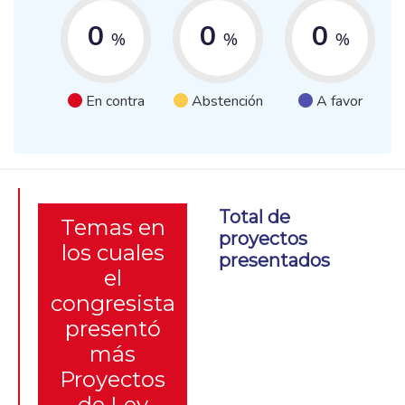
0
0
0
%
%
%
En contra
Abstención
A favor
Total de
Temas en
proyectos
los cuales
presentados
el
congresista
presentó
más
Proyectos
de Ley