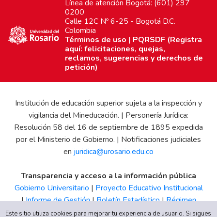
Línea de atención Bogotá: (601) 297
0200
Calle 12C Nº 6-25 - Bogotá D.C.
Colombia
Términos de uso
|
PQRSDF (Registra
aquí: felicitaciones, quejas,
reclamos, sugerencias y derechos de
petición)
Institución de educación superior sujeta a la inspección y
vigilancia del Mineducación. | Personería Jurídica:
Resolución 58 del 16 de septiembre de 1895 expedida
por el Ministerio de Gobierno. | Notificaciones judiciales
en
juridica@urosario.edu.co
Transparencia y acceso a la información pública
Gobierno Universitario
|
Proyecto Educativo Institucional
|
Informe de Gestión
|
Boletín Estadístico
|
Régimen
Tributario
|
Estados Financieros
|
Código de Ética
|
Canal
Este sitio utiliza cookies para mejorar tu experiencia de usuario. Si sigues