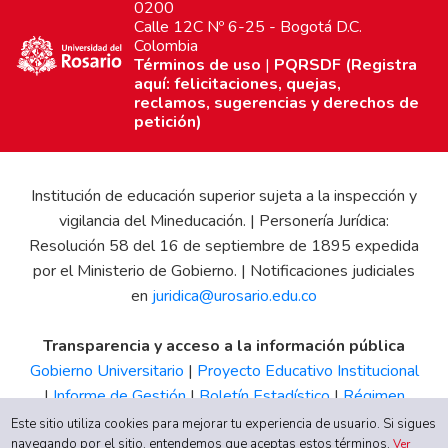
0200
Calle 12C Nº 6-25 - Bogotá D.C.
Colombia
Términos de uso
|
PQRSDF (Registra
aquí: felicitaciones, quejas,
reclamos, sugerencias y derechos de
petición)
Institución de educación superior sujeta a la inspección y
vigilancia del Mineducación. | Personería Jurídica:
Resolución 58 del 16 de septiembre de 1895 expedida
por el Ministerio de Gobierno. | Notificaciones judiciales
en
juridica@urosario.edu.co
Transparencia y acceso a la información pública
Gobierno Universitario
|
Proyecto Educativo Institucional
|
Informe de Gestión
|
Boletín Estadístico
|
Régimen
Tributario
|
Estados Financieros
|
Código de Ética
|
Canal
Este sitio utiliza cookies para mejorar tu experiencia de usuario. Si sigues
navegando por el sitio, entendemos que aceptas estos términos.
de Integridad UR
Ver