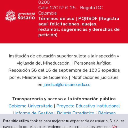
0200
Calle 12C Nº 6-25 - Bogotá D.C.
Colombia
Términos de uso
|
PQRSDF (Registra
aquí: felicitaciones, quejas,
reclamos, sugerencias y derechos de
petición)
Institución de educación superior sujeta a la inspección y
vigilancia del Mineducación. | Personería Jurídica:
Resolución 58 del 16 de septiembre de 1895 expedida
por el Ministerio de Gobierno. | Notificaciones judiciales
en
juridica@urosario.edu.co
Transparencia y acceso a la información pública
Gobierno Universitario
|
Proyecto Educativo Institucional
|
Informe de Gestión
|
Boletín Estadístico
|
Régimen
Tributario
|
Estados Financieros
|
Código de Ética
|
Canal
Este sitio utiliza cookies para mejorar tu experiencia de usuario. Si sigues
navegando por el sitio, entendemos que aceptas estos términos.
de Integridad UR
Ver