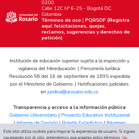
0200
Calle 12C Nº 6-25 - Bogotá D.C.
Colombia
Términos de uso
|
PQRSDF (Registra
aquí: felicitaciones, quejas,
reclamos, sugerencias y derechos de
petición)
Institución de educación superior sujeta a la inspección y
vigilancia del Mineducación. | Personería Jurídica:
Resolución 58 del 16 de septiembre de 1895 expedida
por el Ministerio de Gobierno. | Notificaciones judiciales
en
juridica@urosario.edu.co
Transparencia y acceso a la información pública
Gobierno Universitario
|
Proyecto Educativo Institucional
|
Informe de Gestión
|
Boletín Estadístico
|
Régimen
Tributario
|
Estados Financieros
|
Código de Ética
|
Canal
Este sitio utiliza cookies para mejorar tu experiencia de usuario. Si sigues
navegando por el sitio, entendemos que aceptas estos términos.
de Integridad UR
Ver