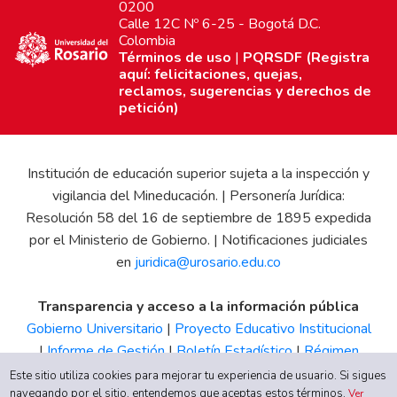
0200
Calle 12C Nº 6-25 - Bogotá D.C.
Colombia
Términos de uso
|
PQRSDF (Registra
aquí: felicitaciones, quejas,
reclamos, sugerencias y derechos de
petición)
Institución de educación superior sujeta a la inspección y
vigilancia del Mineducación. | Personería Jurídica:
Resolución 58 del 16 de septiembre de 1895 expedida
por el Ministerio de Gobierno. | Notificaciones judiciales
en
juridica@urosario.edu.co
Transparencia y acceso a la información pública
Gobierno Universitario
|
Proyecto Educativo Institucional
|
Informe de Gestión
|
Boletín Estadístico
|
Régimen
Tributario
|
Estados Financieros
|
Código de Ética
|
Canal
Este sitio utiliza cookies para mejorar tu experiencia de usuario. Si sigues
navegando por el sitio, entendemos que aceptas estos términos.
de Integridad UR
Ver