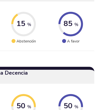
15
85
%
%
Abstención
A favor
 la Decencia
50
50
%
%