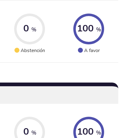
0
100
%
%
Abstención
A favor
0
100
%
%