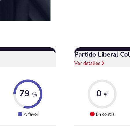
Partido Liberal C
Ver detalles
79
0
%
%
A favor
En contra