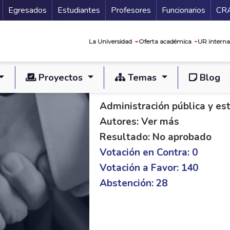
Secundario
Gu
Egresados
Estudiantes
Profesores
Funcionarios
CR
Navegación prin
La Universidad
Oferta académica
UR interna
Proyectos
Temas
Blog
PLO C 327/20 S 315
Administración pública y es
Autores: Ver más
Resultado: No aprobado
Votación en Contra: 0
Votación a Favor: 140
Abstención: 28