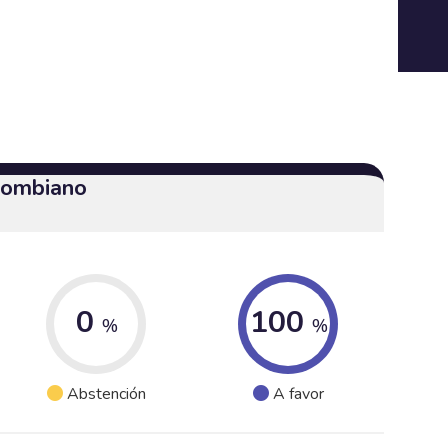
olombiano
0
100
%
%
Abstención
A favor