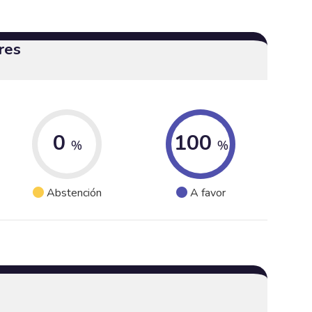
res
0
100
%
%
Abstención
A favor