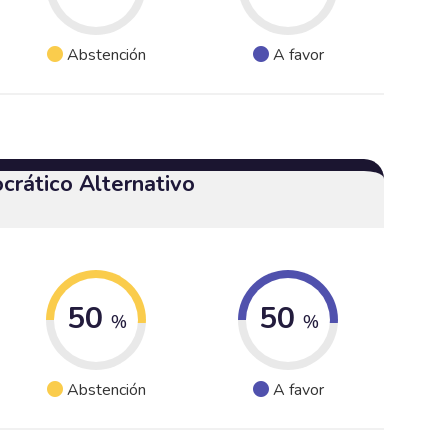
Abstención
A favor
crático Alternativo
50
50
%
%
Abstención
A favor