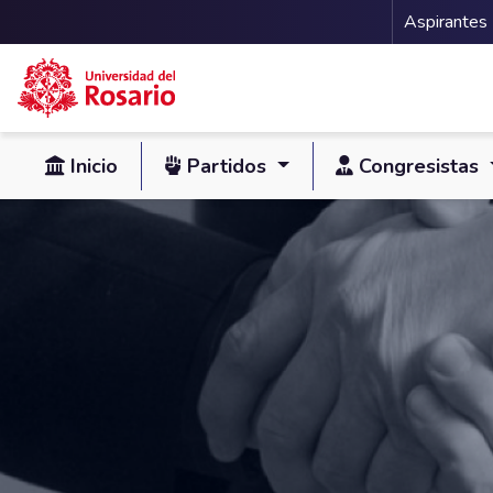
Menu 
Aspirantes
Pasar al contenido principal
Inicio
Partidos
Congresistas