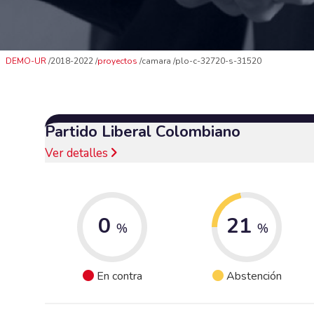
DEMO-UR
2018-2022
proyectos
camara
plo-c-32720-s-31520
Partido Liberal Colombiano
Ver detalles
0
21
%
%
En contra
Abstención