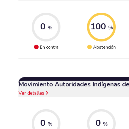
0
100
%
%
En contra
Abstención
Movimiento Autoridades Indígenas d
Ver detalles
0
0
%
%