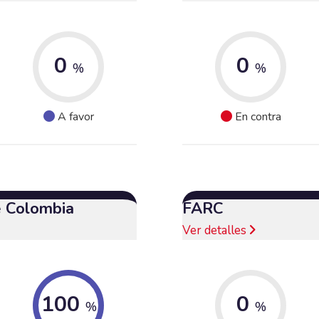
0
0
%
%
A favor
En contra
e Colombia
FARC
Ver detalles
100
0
%
%