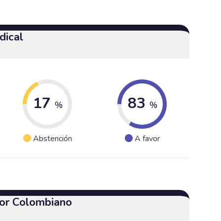
dical
17
83
%
%
Abstención
A favor
or Colombiano