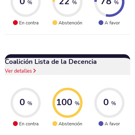
0
22
78
%
%
%
En contra
Abstención
A favor
Coalición Lista de la Decencia
Ver detalles
0
100
0
%
%
%
En contra
Abstención
A favor