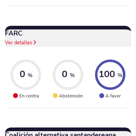
FARC
Ver detalles
0
0
100
%
%
%
En contra
Abstención
A favor
Coalición alternativa santandereana