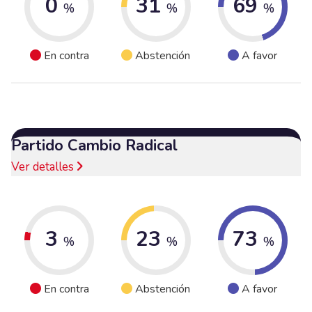
0
31
69
%
%
%
En contra
Abstención
A favor
Partido Cambio Radical
Ver detalles
3
23
73
%
%
%
En contra
Abstención
A favor