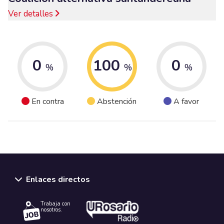
Ver detalles
0
100
0
%
%
%
En contra
Abstención
A favor
Enlaces directos
Trabaja con
nosotros.