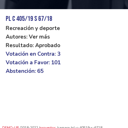
PL C 405/19 S 67/18
Recreación y deporte
Autores: Ver más
Resultado: Aprobado
Votación en Contra: 3
Votación a Favor: 101
Abstención: 65
DEMO-UR
2018-2022
proyectos
camara
pl-c-40519-s-6718