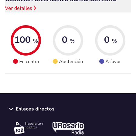
Ver detalles
100
0
0
%
%
%
En contra
Abstención
A favor
Enlaces directos
Trabaja con
nosotros.