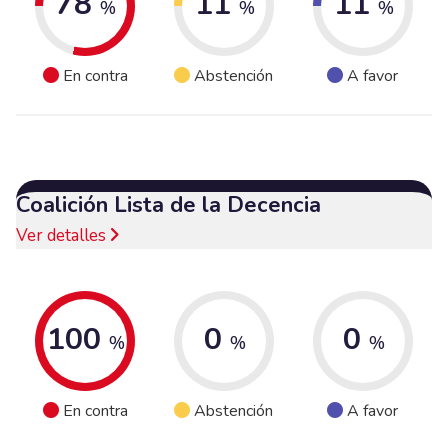
78
11
11
%
%
%
En contra
Abstención
A favor
Coalición Lista de la Decencia
Ver detalles
100
0
0
%
%
%
En contra
Abstención
A favor