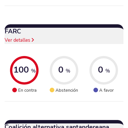
FARC
Ver detalles
100
0
0
%
%
%
En contra
Abstención
A favor
Coalición alternativa santandereana