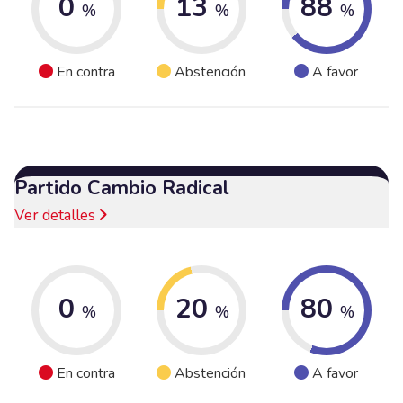
0
13
88
%
%
%
En contra
Abstención
A favor
Partido Cambio Radical
Ver detalles
0
20
80
%
%
%
En contra
Abstención
A favor