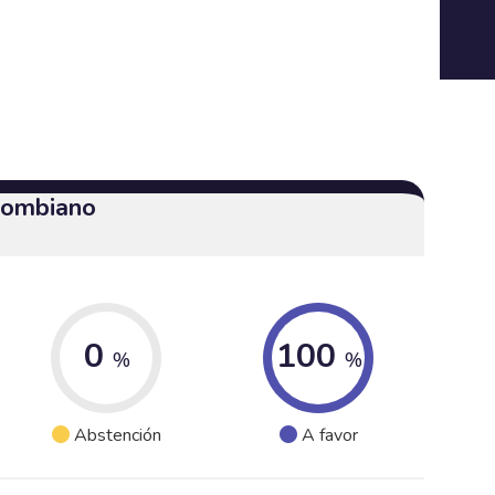
olombiano
0
100
%
%
Abstención
A favor