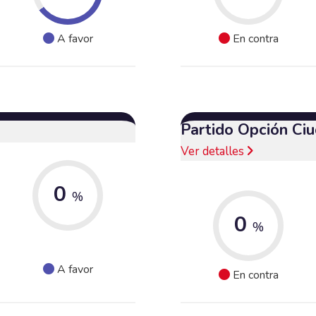
A favor
En contra
Partido Opción Ci
Ver detalles
0
%
0
%
A favor
En contra