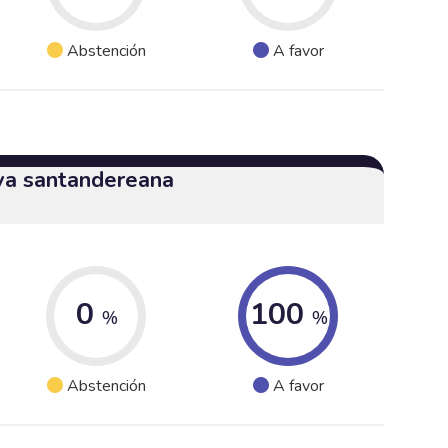
Abstención
A favor
iva santandereana
0
100
%
%
Abstención
A favor