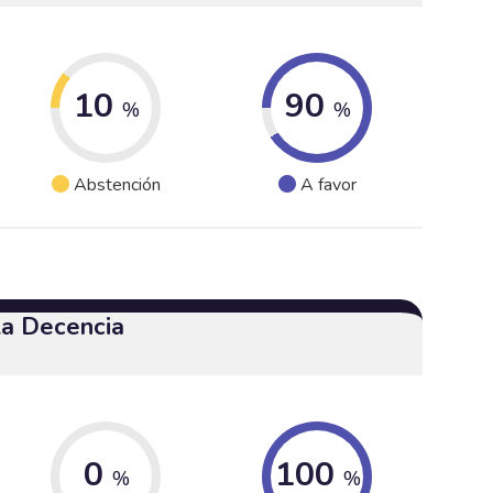
10
90
%
%
Abstención
A favor
 la Decencia
0
100
%
%