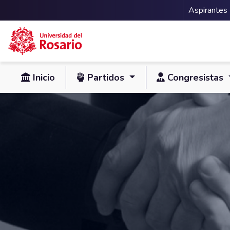
Menu 
Aspirantes
Pasar al contenido principal
Inicio
Partidos
Congresistas