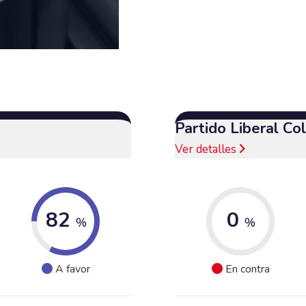
Partido Liberal C
Ver detalles
82
0
%
%
A favor
En contra