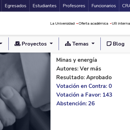
Secundario
Gu
Egresados
Estudiantes
Profesores
Funcionarios
CR
Navegación prin
La Universidad
Oferta académica
UR interna
Proyectos
Temas
Blog
PL C 398/19 S 133/
Minas y energía
Autores: Ver más
Resultado: Aprobado
Votación en Contra: 0
Votación a Favor: 143
Abstención: 26