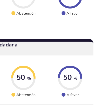
Abstención
A favor
udadana
50
50
%
%
Abstención
A favor