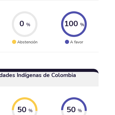
0
100
%
%
Abstención
A favor
dades Indígenas de Colombia
50
50
%
%