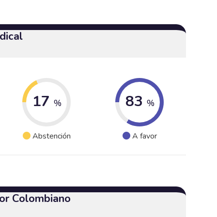
dical
17
83
%
%
Abstención
A favor
or Colombiano