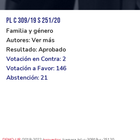
PL C 309/19 S 251/20
Familia y género
Autores: Ver más
Resultado: Aprobado
Votación en Contra: 2
Votación a Favor: 146
Abstención: 21
DEMO-UR
2018-2022
proyectos
camara
pl-c-30919-s-25120