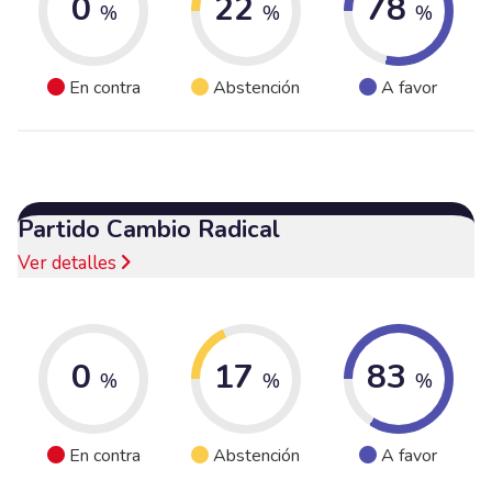
0
22
78
%
%
%
En contra
Abstención
A favor
Partido Cambio Radical
Ver detalles
0
17
83
%
%
%
En contra
Abstención
A favor