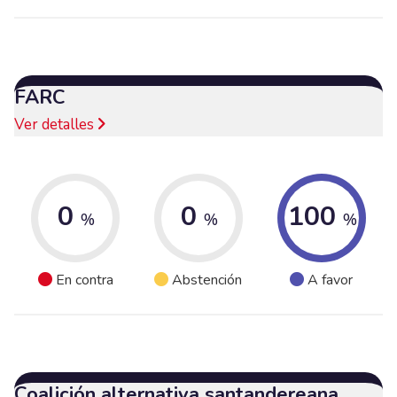
FARC
Ver detalles
0
0
100
%
%
%
En contra
Abstención
A favor
Coalición alternativa santandereana