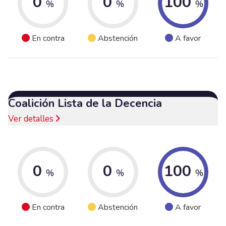
0
0
100
%
%
%
En contra
Abstención
A favor
Coalición Lista de la Decencia
Ver detalles
0
0
100
%
%
%
En contra
Abstención
A favor