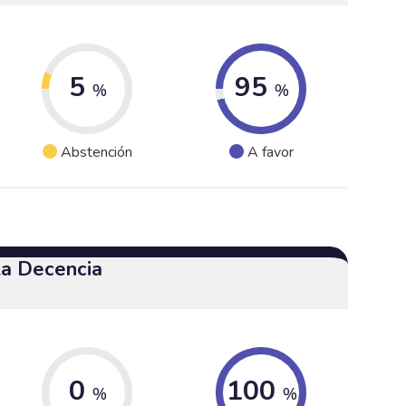
5
95
%
%
Abstención
A favor
 la Decencia
0
100
%
%