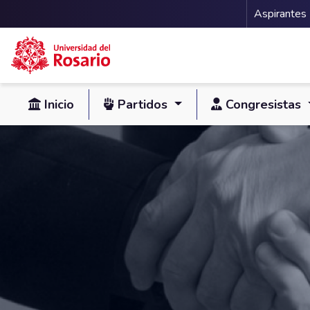
Menu 
Aspirantes
Pasar al contenido principal
Inicio
Partidos
Congresistas