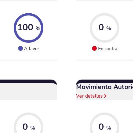
100
0
%
%
A favor
En contra
Movimiento Autori
Ver detalles
0
0
%
%