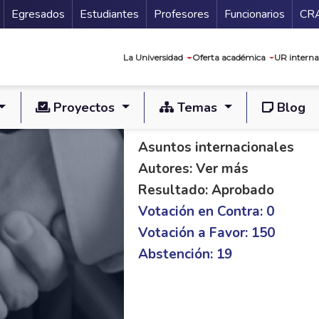
Secundario
Gu
Egresados
Estudiantes
Profesores
Funcionarios
CR
Navegación prin
La Universidad
Oferta académica
UR interna
Proyectos
Temas
Blog
PL C 306/19 S 137/
Asuntos internacionales
Autores: Ver más
Resultado: Aprobado
Votación en Contra: 0
Votación a Favor: 150
Abstención: 19