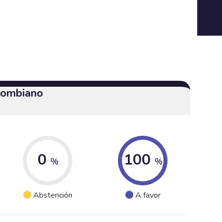
olombiano
0
100
%
%
Abstención
A favor