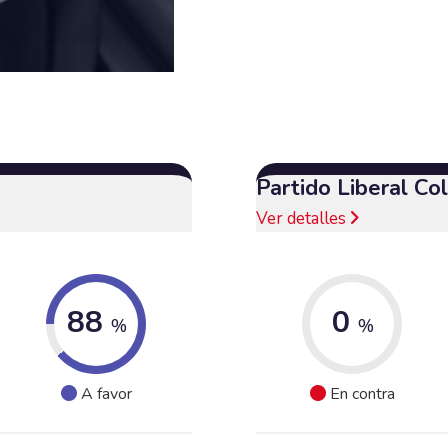
Partido Liberal C
Ver detalles
88
0
%
%
A favor
En contra