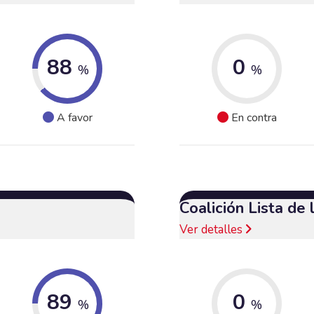
88
0
%
%
A favor
En contra
Coalición Lista de
Ver detalles
89
0
%
%