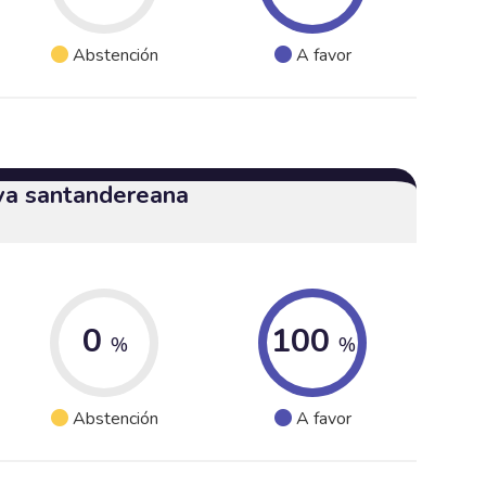
Abstención
A favor
iva santandereana
0
100
%
%
Abstención
A favor