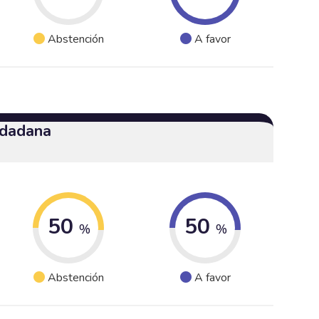
Abstención
A favor
udadana
50
50
%
%
Abstención
A favor