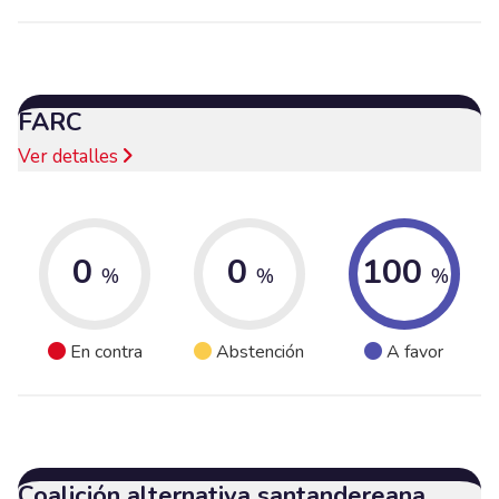
FARC
Ver detalles
0
0
100
%
%
%
En contra
Abstención
A favor
Coalición alternativa santandereana