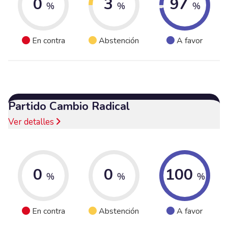
0
3
97
%
%
%
En contra
Abstención
A favor
Partido Cambio Radical
Ver detalles
0
0
100
%
%
%
En contra
Abstención
A favor