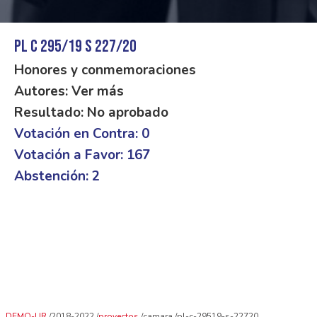
PL C 295/19 S 227/20
Honores y conmemoraciones
Autores: Ver más
Resultado: No aprobado
Votación en Contra: 0
Votación a Favor: 167
Abstención: 2
DEMO-UR
2018-2022
proyectos
camara
pl-c-29519-s-22720