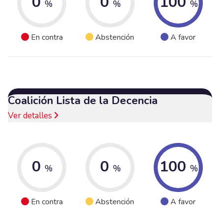
0
0
100
%
%
%
En contra
Abstención
A favor
Coalición Lista de la Decencia
Ver detalles
0
0
100
%
%
%
En contra
Abstención
A favor