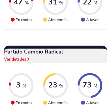
47
31
22
%
%
%
En contra
Abstención
A favor
Partido Cambio Radical
Ver detalles
3
23
73
%
%
%
En contra
Abstención
A favor