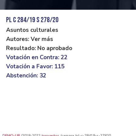
PL C 284/19 S 278/20
Asuntos culturales
Autores: Ver más
Resultado: No aprobado
Votación en Contra: 22
Votación a Favor: 115
Abstención: 32
DEMO-UR
2018-2022
proyectos
camara
pl-c-28419-s-27820