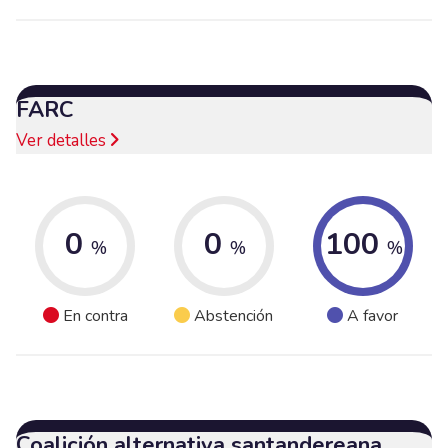
FARC
Ver detalles
0
0
100
%
%
%
En contra
Abstención
A favor
Coalición alternativa santandereana