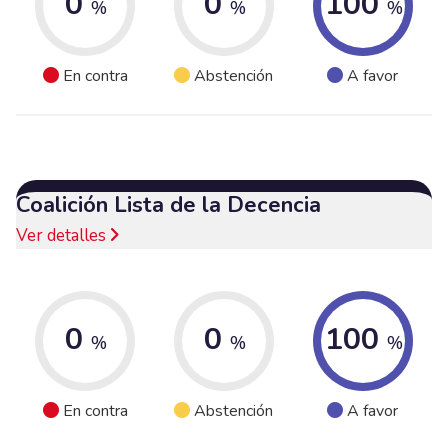
0
0
100
%
%
%
En contra
Abstención
A favor
Coalición Lista de la Decencia
Ver detalles
0
0
100
%
%
%
En contra
Abstención
A favor