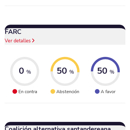
FARC
Ver detalles
0
50
50
%
%
%
En contra
Abstención
A favor
Coalición alternativa santandereana