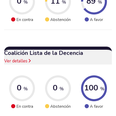
0
11
89
%
%
%
En contra
Abstención
A favor
Coalición Lista de la Decencia
Ver detalles
0
0
100
%
%
%
En contra
Abstención
A favor