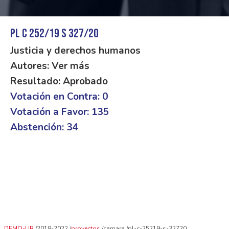
PL C 252/19 S 327/20
Justicia y derechos humanos
Autores: Ver más
Resultado: Aprobado
Votación en Contra: 0
Votación a Favor: 135
Abstención: 34
DEMO-UR
2018-2022
proyectos
camara
pl-c-25219-s-32720