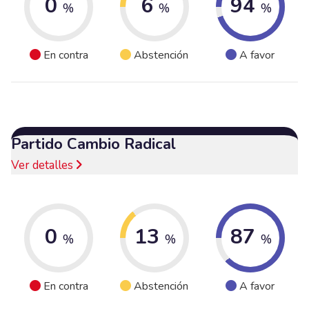
0
6
94
%
%
%
En contra
Abstención
A favor
Partido Cambio Radical
Ver detalles
0
13
87
%
%
%
En contra
Abstención
A favor