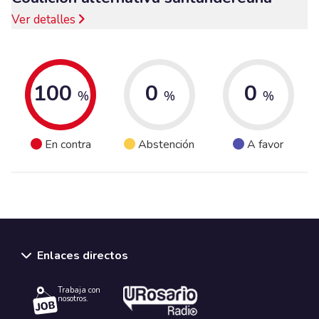
Ver detalles
100
0
0
%
%
%
En contra
Abstención
A favor
Enlaces directos
Trabaja con
nosotros.