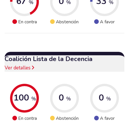
67
0
33
%
%
%
En contra
Abstención
A favor
Coalición Lista de la Decencia
Ver detalles
100
0
0
%
%
%
En contra
Abstención
A favor