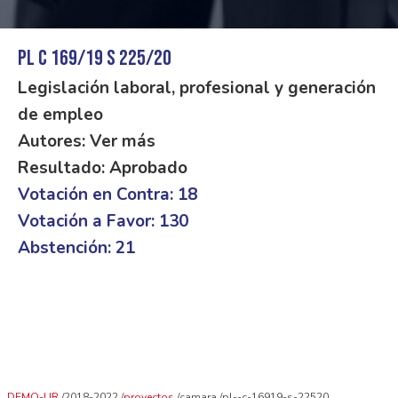
PL C 169/19 S 225/20
Legislación laboral, profesional y generación
de empleo
Autores: Ver más
Resultado: Aprobado
Votación en Contra: 18
Votación a Favor: 130
Abstención: 21
DEMO-UR
2018-2022
proyectos
camara
pl--c-16919-s-22520