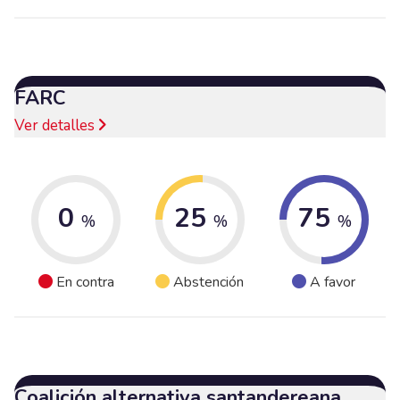
FARC
Ver detalles
0
25
75
%
%
%
En contra
Abstención
A favor
Coalición alternativa santandereana