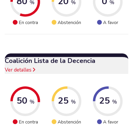
80
20
0
%
%
%
En contra
Abstención
A favor
Coalición Lista de la Decencia
Ver detalles
50
25
25
%
%
%
En contra
Abstención
A favor