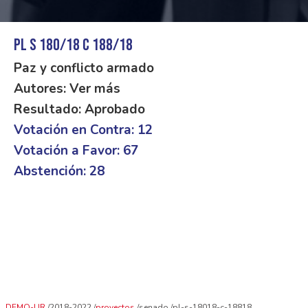
PL S 180/18 C 188/18
Paz y conflicto armado
Autores: Ver más
Resultado: Aprobado
Votación en Contra: 12
Votación a Favor: 67
Abstención: 28
DEMO-UR
2018-2022
proyectos
senado
pl-s-18018-c-18818