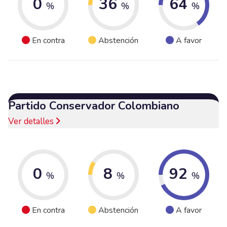
0
36
64
%
%
%
En contra
Abstención
A favor
Partido Conservador Colombiano
Ver detalles
0
8
92
%
%
%
En contra
Abstención
A favor