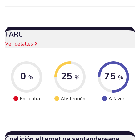
FARC
Ver detalles
0
25
75
%
%
%
En contra
Abstención
A favor
Coalición alternativa santandereana