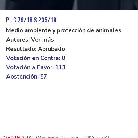
PL C 79/18 S 235/19
Medio ambiente y protección de animales
Autores: Ver más
Resultado: Aprobado
Votación en Contra: 0
Votación a Favor: 113
Abstención: 57
DEMO-UR
2018-2022
proyectos
camara
pl-c-7918-s-23519