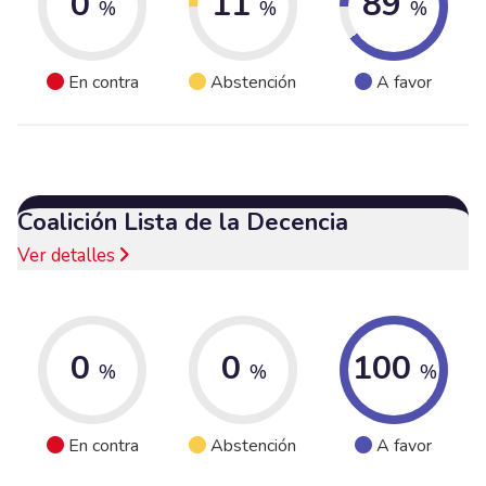
0
11
89
%
%
%
En contra
Abstención
A favor
Coalición Lista de la Decencia
Ver detalles
0
0
100
%
%
%
En contra
Abstención
A favor