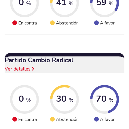
0
41
59
%
%
%
En contra
Abstención
A favor
Partido Cambio Radical
Ver detalles
0
30
70
%
%
%
En contra
Abstención
A favor