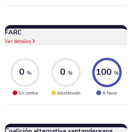
FARC
Ver detalles
0
0
100
%
%
%
En contra
Abstención
A favor
Coalición alternativa santandereana