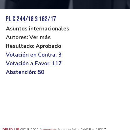
PL C 244/18 S 162/17
Asuntos internacionales
Autores: Ver más
Resultado: Aprobado
Votación en Contra: 3
Votación a Favor: 117
Abstención: 50
DEMO-UR
2018-2022
proyectos
camara
pl-c-24418-s-16217