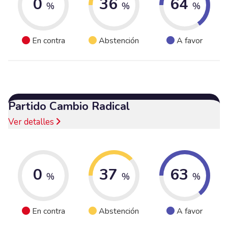
0
36
64
%
%
%
En contra
Abstención
A favor
Partido Cambio Radical
Ver detalles
0
37
63
%
%
%
En contra
Abstención
A favor