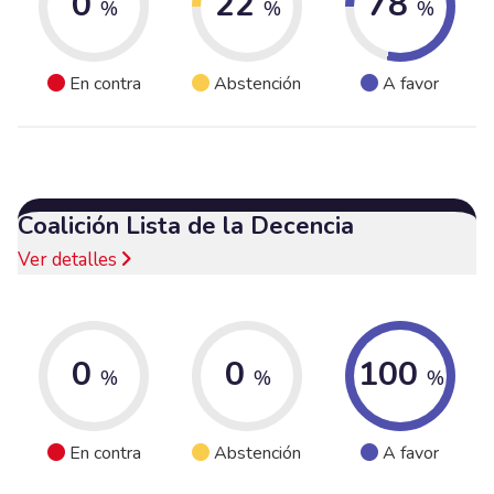
0
22
78
%
%
%
En contra
Abstención
A favor
Coalición Lista de la Decencia
Ver detalles
0
0
100
%
%
%
En contra
Abstención
A favor