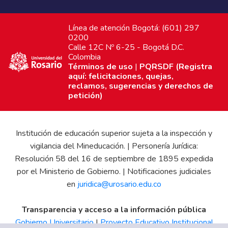
Línea de atención Bogotá: (601) 297
0200
Calle 12C Nº 6-25 - Bogotá D.C.
Colombia
Términos de uso
|
PQRSDF (Registra
aquí: felicitaciones, quejas,
reclamos, sugerencias y derechos de
petición)
Institución de educación superior sujeta a la inspección y
vigilancia del Mineducación. | Personería Jurídica:
Resolución 58 del 16 de septiembre de 1895 expedida
por el Ministerio de Gobierno. | Notificaciones judiciales
en
juridica@urosario.edu.co
Transparencia y acceso a la información pública
Gobierno Universitario
|
Proyecto Educativo Institucional