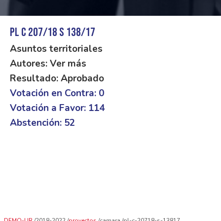
PL C 207/18 S 138/17
Asuntos territoriales
Autores: Ver más
Resultado: Aprobado
Votación en Contra: 0
Votación a Favor: 114
Abstención: 52
DEMO-UR
2018-2022
proyectos
camara
pl-c-20718-s-13817