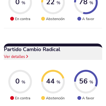
0
22
78
%
%
%
En contra
Abstención
A favor
Partido Cambio Radical
Ver detalles
0
44
56
%
%
%
En contra
Abstención
A favor