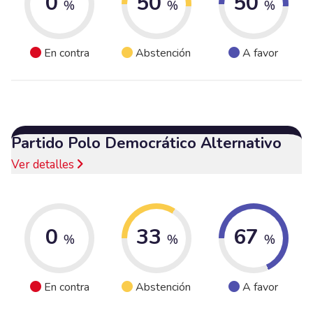
0
50
50
%
%
%
En contra
Abstención
A favor
Partido Polo Democrático Alternativo
Ver detalles
0
33
67
%
%
%
En contra
Abstención
A favor