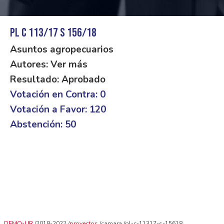
PL C 113/17 S 156/18
Asuntos agropecuarios
Autores: Ver más
Resultado: Aprobado
Votación en Contra: 0
Votación a Favor: 120
Abstención: 50
DEMO-UR
2018-2022
proyectos
camara
pl-c-11317-s-15618