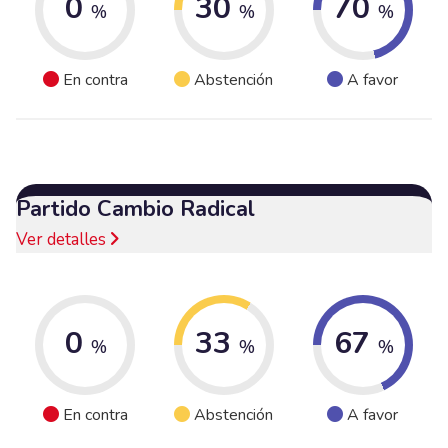
0
30
70
%
%
%
En contra
Abstención
A favor
Partido Cambio Radical
Ver detalles
0
33
67
%
%
%
En contra
Abstención
A favor