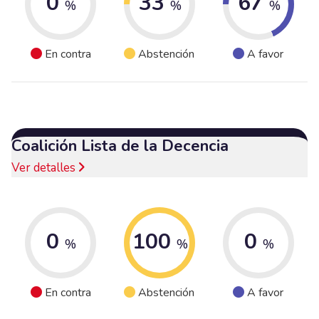
0
33
67
%
%
%
En contra
Abstención
A favor
Coalición Lista de la Decencia
Ver detalles
0
100
0
%
%
%
En contra
Abstención
A favor