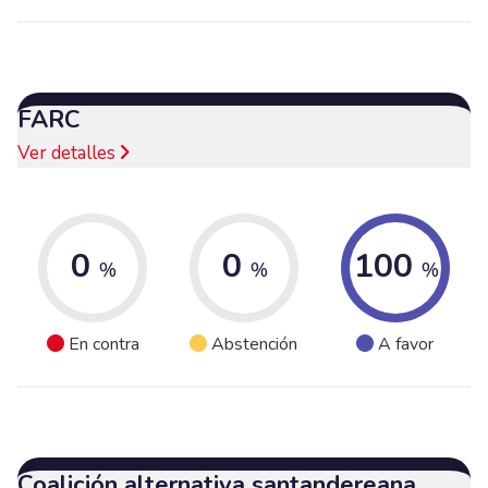
FARC
Ver detalles
0
0
100
%
%
%
En contra
Abstención
A favor
Coalición alternativa santandereana