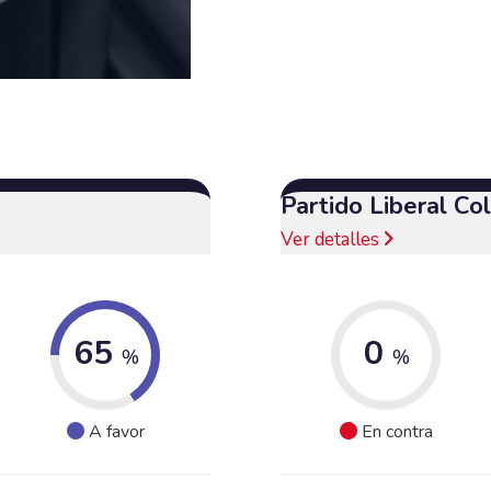
Partido Liberal C
Ver detalles
65
0
%
%
A favor
En contra