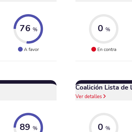
76
0
%
%
A favor
En contra
Coalición Lista de
Ver detalles
89
0
%
%