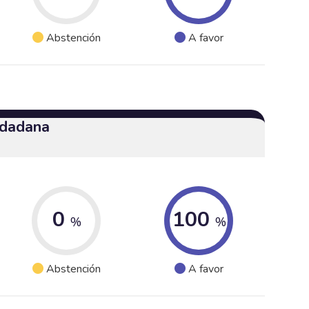
Abstención
A favor
udadana
0
100
%
%
Abstención
A favor