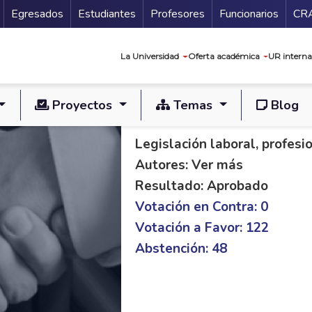
Secundario
Gu
Egresados
Estudiantes
Profesores
Funcionarios
CR
Navegación prin
La Universidad
Oferta académica
UR interna
Proyectos
Temas
Blog
PL C 006/17 S 200/
Legislación laboral, profes
Autores: Ver más
Resultado: Aprobado
Votación en Contra: 0
Votación a Favor: 122
Abstención: 48