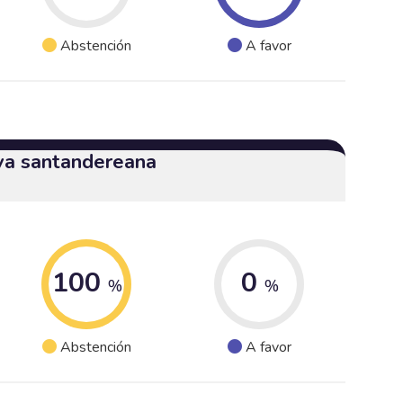
Abstención
A favor
iva santandereana
100
0
%
%
Abstención
A favor