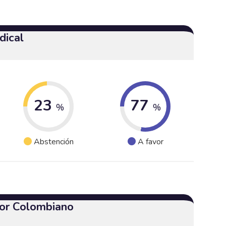
dical
23
77
%
%
Abstención
A favor
or Colombiano