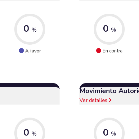
0
0
%
%
A favor
En contra
Movimiento Autori
Ver detalles
0
0
%
%