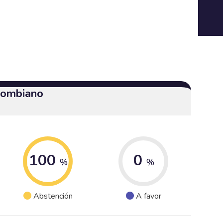
olombiano
100
0
%
%
Abstención
A favor