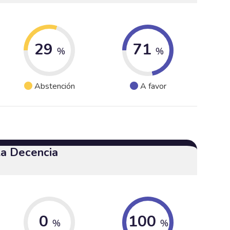
29
71
%
%
Abstención
A favor
 la Decencia
0
100
%
%