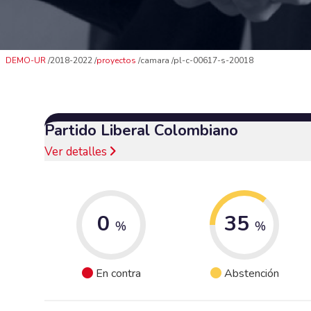
DEMO-UR
2018-2022
proyectos
camara
pl-c-00617-s-20018
Partido Liberal Colombiano
Ver detalles
0
35
%
%
En contra
Abstención