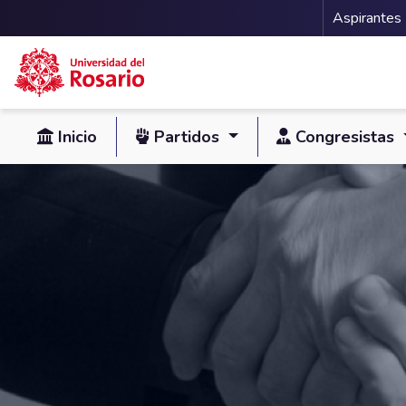
Menu 
Aspirantes
Pasar al contenido principal
Inicio
Partidos
Congresistas