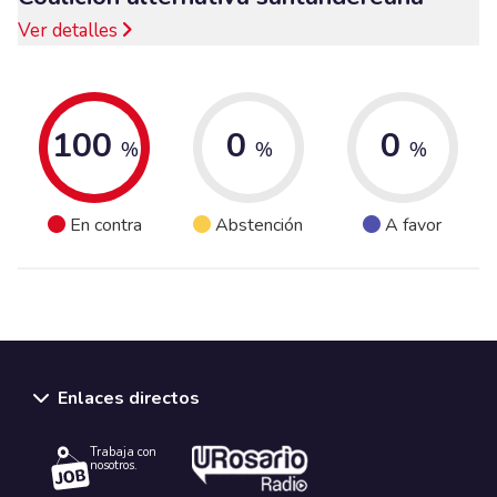
Ver detalles
100
0
0
%
%
%
En contra
Abstención
A favor
Enlaces directos
Trabaja con
nosotros.