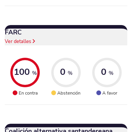
FARC
Ver detalles
100
0
0
%
%
%
En contra
Abstención
A favor
Coalición alternativa santandereana