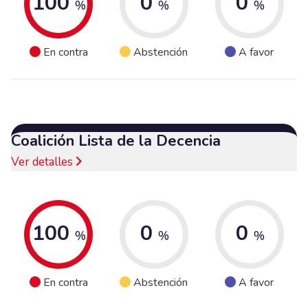
100
0
0
%
%
%
En contra
Abstención
A favor
Coalición Lista de la Decencia
Ver detalles
100
0
0
%
%
%
En contra
Abstención
A favor