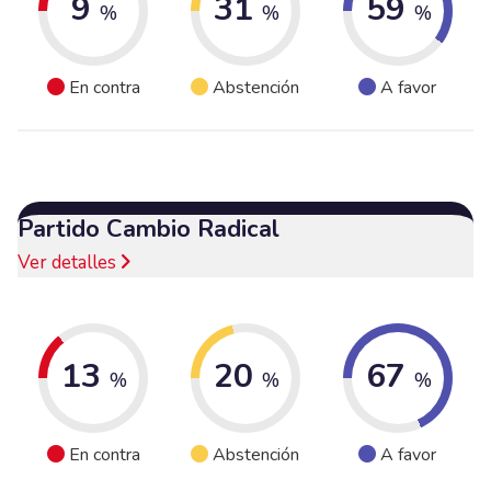
9
31
59
%
%
%
En contra
Abstención
A favor
Partido Cambio Radical
Ver detalles
13
20
67
%
%
%
En contra
Abstención
A favor