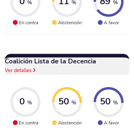
0
11
89
%
%
%
En contra
Abstención
A favor
Coalición Lista de la Decencia
Ver detalles
0
50
50
%
%
%
En contra
Abstención
A favor