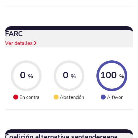
FARC
Ver detalles
0
0
100
%
%
%
En contra
Abstención
A favor
Coalición alternativa santandereana