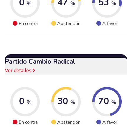
0
47
53
%
%
%
En contra
Abstención
A favor
Partido Cambio Radical
Ver detalles
0
30
70
%
%
%
En contra
Abstención
A favor