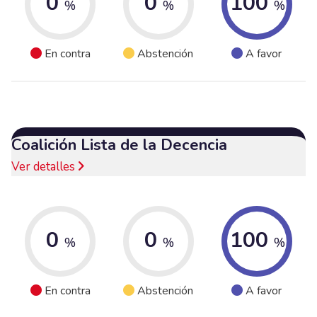
0
0
100
%
%
%
En contra
Abstención
A favor
Coalición Lista de la Decencia
Ver detalles
0
0
100
%
%
%
En contra
Abstención
A favor