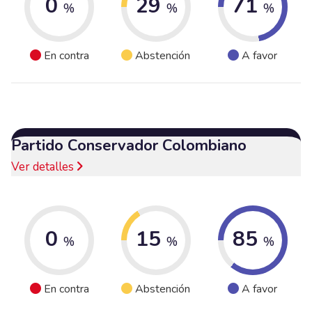
0
29
71
%
%
%
En contra
Abstención
A favor
Partido Conservador Colombiano
Ver detalles
0
15
85
%
%
%
En contra
Abstención
A favor