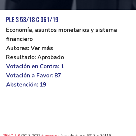
PLE S 53/18 C 361/19
Economía, asuntos monetarios y sistema
financiero
Autores: Ver más
Resultado: Aprobado
Votación en Contra: 1
Votación a Favor: 87
Abstención: 19
DEMO-UR
2018-2022
proyectos
senado
ple-s-5318-c-36119