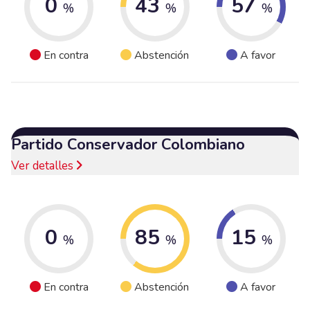
0
43
57
%
%
%
En contra
Abstención
A favor
Partido Conservador Colombiano
Ver detalles
0
85
15
%
%
%
En contra
Abstención
A favor