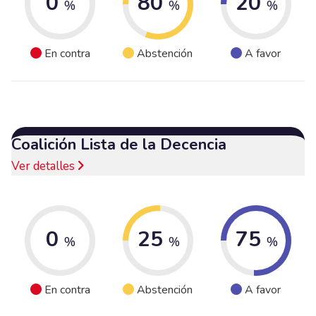
0
80
20
%
%
%
En contra
Abstención
A favor
Coalición Lista de la Decencia
Ver detalles
0
25
75
%
%
%
En contra
Abstención
A favor