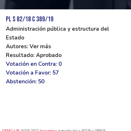
PL S 82/18 C 389/19
Administración pública y estructura del
Estado
Autores: Ver más
Resultado: Aprobado
Votación en Contra: 0
Votación a Favor: 57
Abstención: 50
DEMO-UR
2018-2022
proyectos
senado
pl-s-8218-c-38919