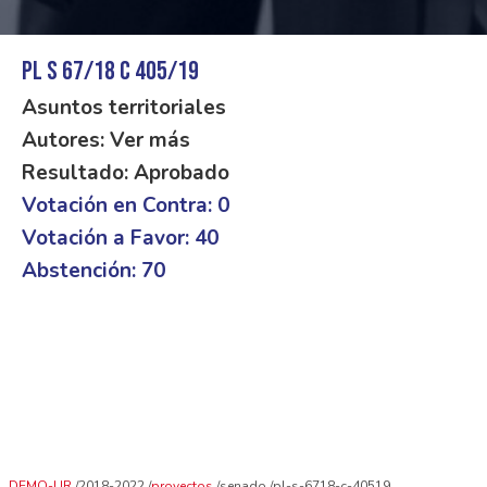
PL S 67/18 C 405/19
Asuntos territoriales
Autores: Ver más
Resultado: Aprobado
Votación en Contra: 0
Votación a Favor: 40
Abstención: 70
DEMO-UR
2018-2022
proyectos
senado
pl-s-6718-c-40519