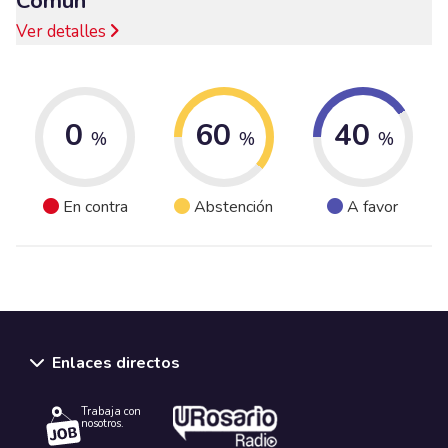
Común
Ver detalles
0
60
40
%
%
%
En contra
Abstención
A favor
Enlaces directos
Trabaja con
nosotros.