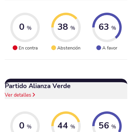
0
38
63
%
%
%
En contra
Abstención
A favor
Partido Alianza Verde
Ver detalles
0
44
56
%
%
%