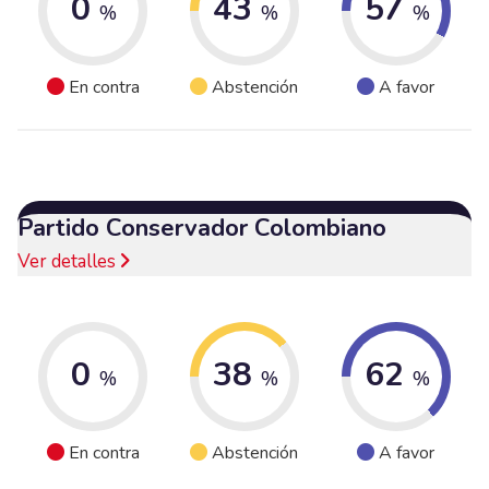
0
43
57
%
%
%
En contra
Abstención
A favor
Partido Conservador Colombiano
Ver detalles
0
38
62
%
%
%
En contra
Abstención
A favor